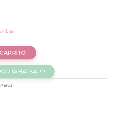
onibles
 CARRITO
POR WHATSAPP
rteras