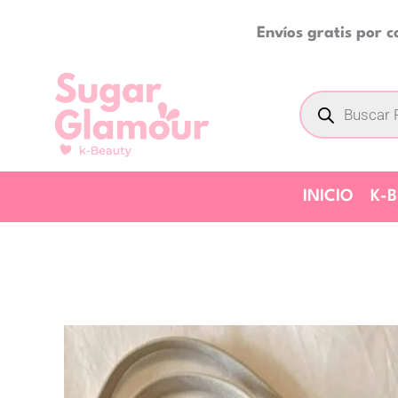
Ir
Envíos gratis por 
al
contenido
Búsqueda
de
productos
INICIO
K-