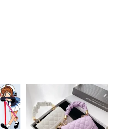
ango
e
recios:
esde
30.00
asta
36.00