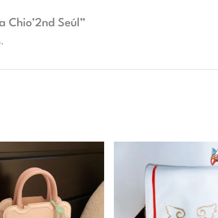
ra Chio’2nd Seúl”
.
R
d
p
d
$
h
$