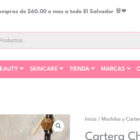
compras de $60.00 o mas a todo El Salvador 🐰❤
BEAUTY
SKINCARE
TIENDA
MARCAS
O
Cartera
Inicio
/
Mochilas y Carte
Chio'2nd
Cartera Ch