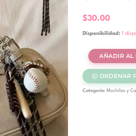
Seúl
cantidad
$
30.00
Disponibilidad:
1 disp
AÑADIR AL
ORDENAR 
Categoría:
Mochilas y Ca