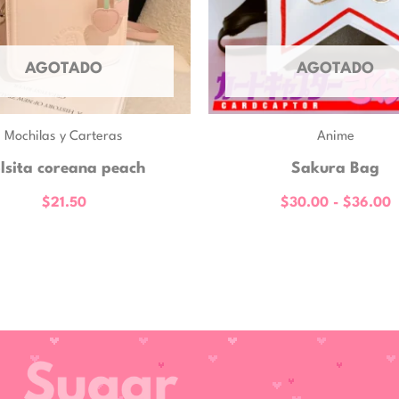
AGOTADO
AGOTADO
Mochilas y Carteras
Anime
lsita coreana peach
Sakura Bag
$
21.50
$
30.00
-
$
36.00