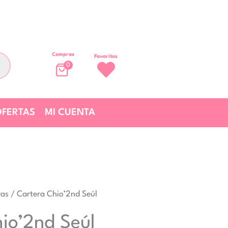
Compras
Favoritos
0
FERTAS
MI CUENTA
ras
/ Cartera Chio’2nd Seúl
io’2nd Seúl