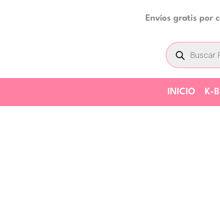
Ir
Envíos gratis por
al
Búsqueda
contenido
de
productos
INICIO
K-