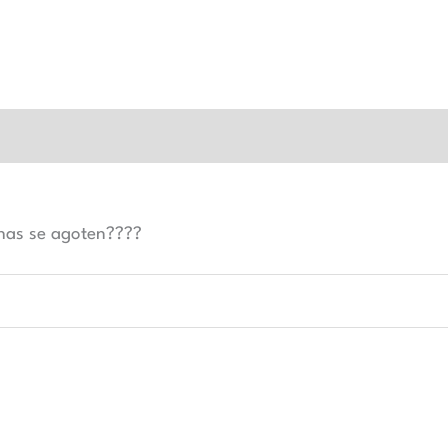
Valoraciones (0)
 has se agoten????