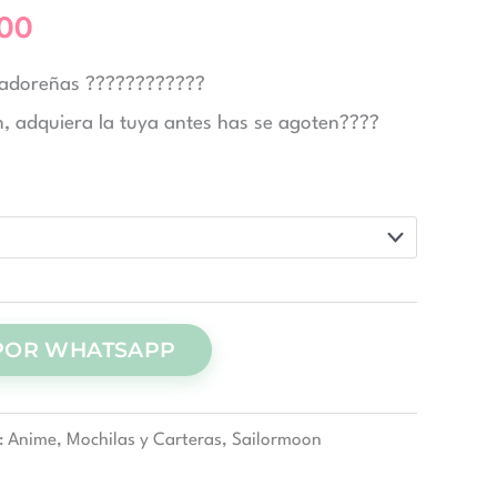
precios:
.00
desde
vadoreñas ????????????
, adquiera la tuya antes has se agoten????
$30.00
hasta
$36.00
POR WHATSAPP
:
Anime
,
Mochilas y Carteras
,
Sailormoon