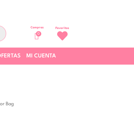
Compras
Favoritos
0
FERTAS
MI CUENTA
lor Bag
Rango
de