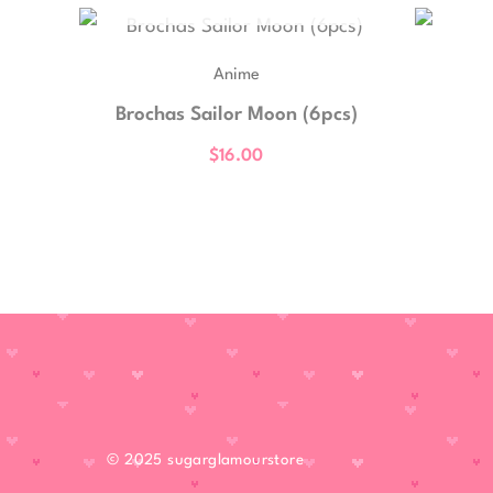
Anime
Brochas Sailor Moon (6pcs)
$
16.00
© 2025
sugarglamourstore