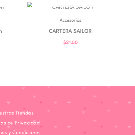
Accesorios
n
CARTERA SAILOR
$
21.50
estras Tiendas
icas de Privacidad
nos y Condiciones