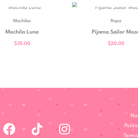
Mochilas
Ropa
Mochila Luna
Pijama Sailor Moo
$
35.00
$
20.00
Nu
F
I
Polit
a
n
Termi