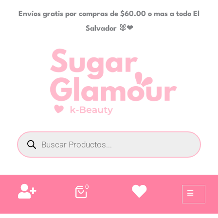
Ir
Envíos gratis por compras de $60.00 o mas a todo El
al
Salvador 🐰❤
contenido
Búsqueda
de
productos
0