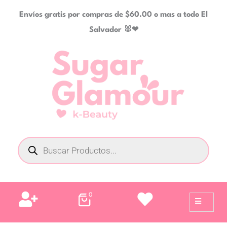
Ir
Envíos gratis por compras de $60.00 o mas a todo El
al
Salvador 🐰❤
contenido
Búsqueda
de
productos
0