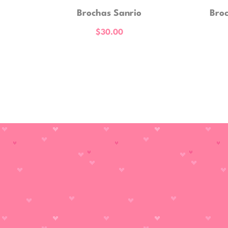
Brochas Sanrio
Broc
$
30.00