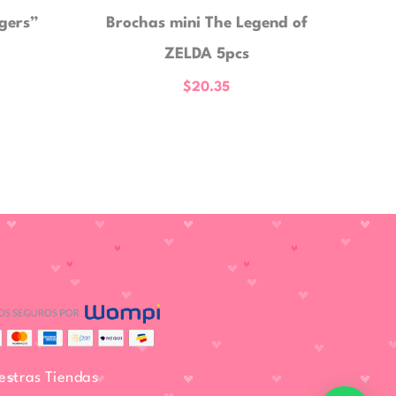
gers”
Brochas mini The Legend of
ZELDA 5pcs
$
20.35
estras Tiendas