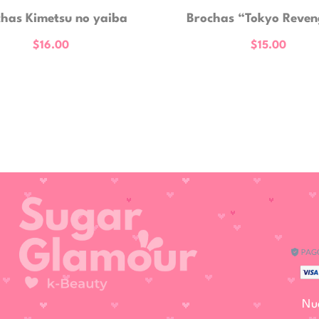
has Kimetsu no yaiba
Brochas “Tokyo Reven
$
16.00
$
15.00
Nu