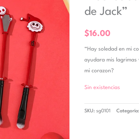
de Jack”
$
16.00
“Hay soledad en mi co
ayudara mis lagrimas 
mi corazon?
Sin existencias
SKU:
sg0101
Categoría