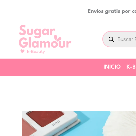
Ir
Envíos gratis por 
al
contenido
Búsqueda
de
productos
INICIO
K-