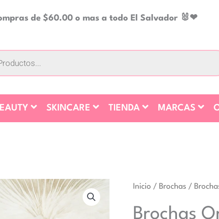
compras de $60.00 o mas a todo El Salvador 🐰❤
BEAUTY
SKINCARE
TIENDA
MARCAS
O
Inicio
/
Brochas
/ Brochas
Brochas On