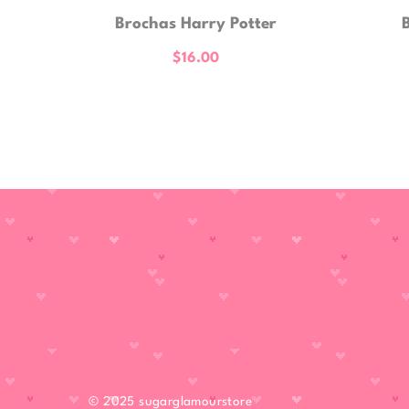
Brochas Harry Potter
$
16.00
© 2025
sugarglamourstore