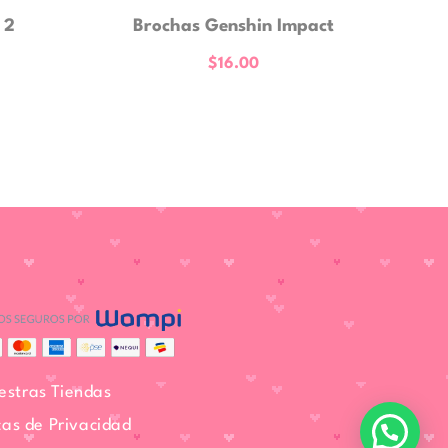
 2
Brochas Genshin Impact
$
16.00
estras Tiendas
icas de Privacidad