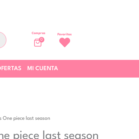
Compras
Favoritos
0
FERTAS
MI CUENTA
 One piece last season
e piece last season