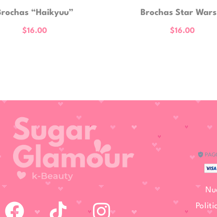
Brochas “Haikyuu”
Brochas Star Wars
$
16.00
$
16.00
Nu
F
I
Polit