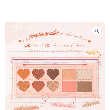
[PINKFLASH]
Sombra
multiface
cantidad