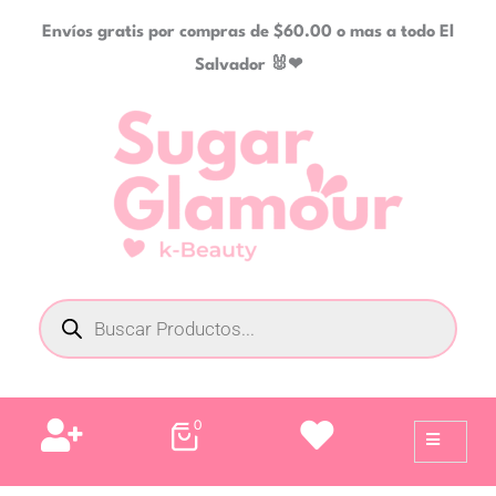
Ir
Envíos gratis por compras de $60.00 o mas a todo El
al
Salvador 🐰❤
contenido
Búsqueda
de
productos
0