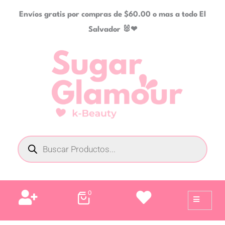
Ir
Envíos gratis por compras de $60.00 o mas a todo El
al
Salvador 🐰❤
contenido
Búsqueda
de
productos
0