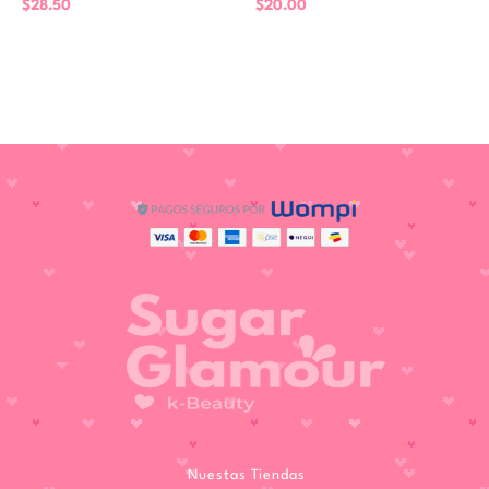
$
28.50
$
20.00
Nuestas Tiendas