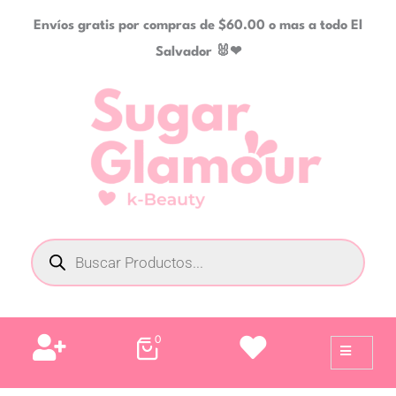
Ir
Envíos gratis por compras de $60.00 o mas a todo El
al
Salvador 🐰❤
contenido
Búsqueda
de
productos
0