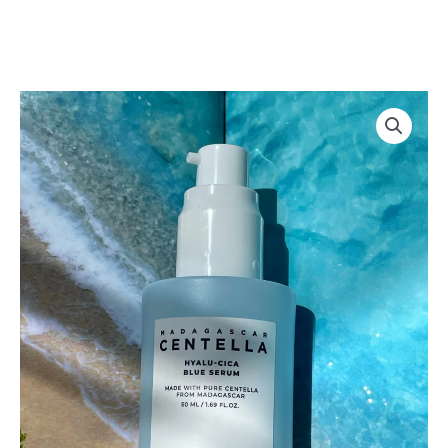
[SKIN1004]
Rango
Serum
de
Madagascar
Centella
precios:
(50ml)
desde
cantidad
$16.00
hasta
$25.00