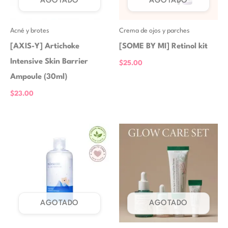
AGOTADO
AGOTADO
Acné y brotes
Crema de ojos y parches
[AXIS-Y] Artichoke
[SOME BY MI] Retinol kit
Intensive Skin Barrier
$
25.00
Ampoule (30ml)
$
23.00
El
El
precio
precio
original
actual
era:
es:
$60.00.
$51.00.
AGOTADO
AGOTADO