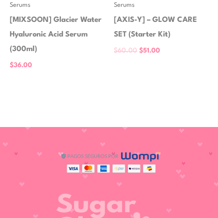
Serums
Serums
[MIXSOON] Glacier Water
[AXIS-Y] – GLOW CARE
Hyaluronic Acid Serum
SET (Starter Kit)
(300ml)
$
60.00
$
51.00
$
36.00