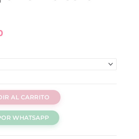
precios:
desde
0
$8.00
hasta
$16.00
IR AL CARRITO
POR WHATSAPP