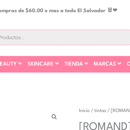
compras de $60.00 o mas a todo El Salvador 🐰❤
BEAUTY
SKINCARE
TIENDA
MARCAS
O
[ROMAND]
Inicio
/
tintas
/ [ROMAN
GLASTING
[ROMAND]