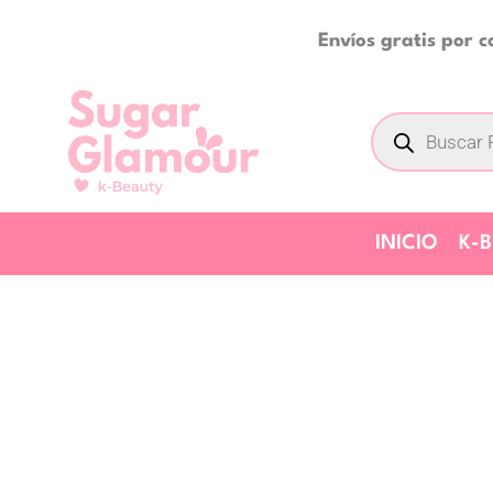
Ir
Envíos gratis por 
al
contenido
Búsqueda
de
productos
INICIO
K-