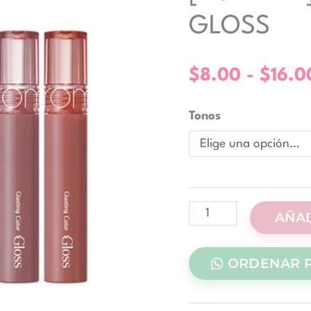
COLOR
GLOSS
GLOSS
cantidad
$
8.00
-
$
16.0
Tonos
AÑAD
ORDENAR 