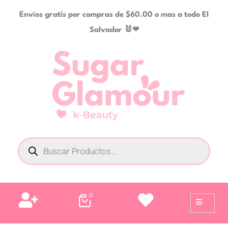
Ir
Envíos gratis por compras de $60.00 o mas a todo El
al
Salvador 🐰❤
contenido
Búsqueda
de
productos
0