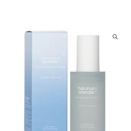
[HARUHARU
WONDER]
Black
Rice
Hyaluronic
Essence
(50ml)
cantidad