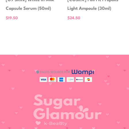
[G9 SKIN] White In Milk
[COSRX] Full Fit Propolis
Capsule Serum (50ml)
Light Ampoule (30ml)
$
19.50
$
24.50