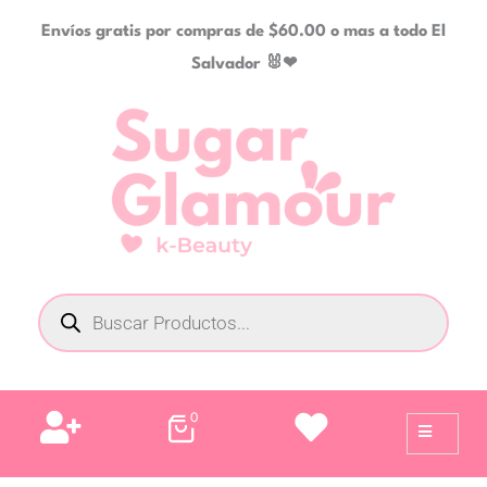
Ir
Envíos gratis por compras de $60.00 o mas a todo El
al
Salvador 🐰❤
contenido
Búsqueda
de
productos
0