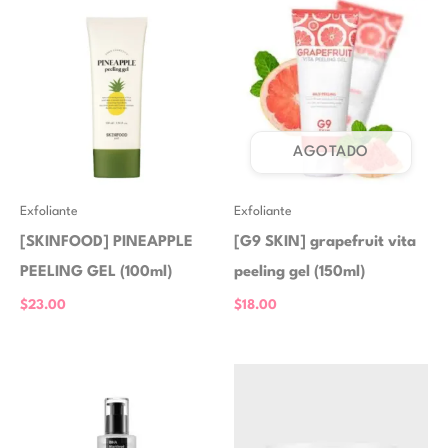
AGOTADO
Exfoliante
Exfoliante
[SKINFOOD] PINEAPPLE
[G9 SKIN] grapefruit vita
PEELING GEL (100ml)
peeling gel (150ml)
$
23.00
$
18.00
El
El
precio
precio
original
actual
era:
es: