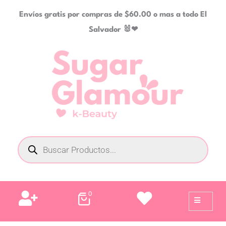
Ir
Envíos gratis por compras de $60.00 o mas a todo El
al
Salvador 🐰❤
contenido
Búsqueda
de
productos
0