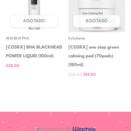
$28.00.
$14.00.
AGOTADO
AGOTADO
AHA BHA PHA
Exfoliante
[COSRX] BHA BLACKHEAD
[COSRX] one step green
POWER LIQUID (100ml)
calming pad (70pads)
(150ml)
$
28.00
$
28.00
$
14.00