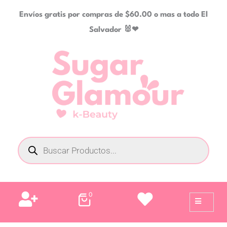
Ir
Envíos gratis por compras de $60.00 o mas a todo El
al
Salvador 🐰❤
contenido
Búsqueda
de
productos
0