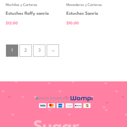
Mochilas y Carteras
Monederos y Carteras
Estuches floffy sanrio
Estuches Sanrio
$
12.00
$
10.00
1
2
3
→