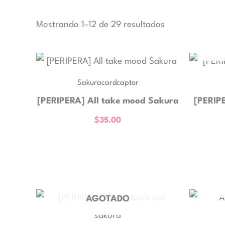
Mostrando 1–12 de 29 resultados
Sakuracardcaptor
[PERIPERA] All take mood Sakura
[PERIP
$
35.00
El
El
AGOTADO
precio
precio
original
actual