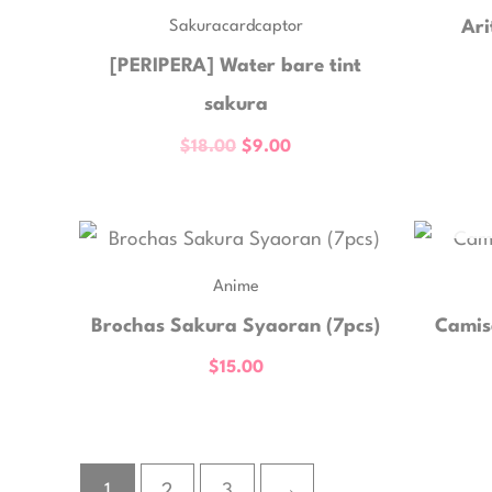
era:
es:
Sakuracardcaptor
Ari
$18.00.
$9.00.
[PERIPERA] Water bare tint
sakura
$
18.00
$
9.00
Anime
Brochas Sakura Syaoran (7pcs)
Camis
$
15.00
1
2
3
→