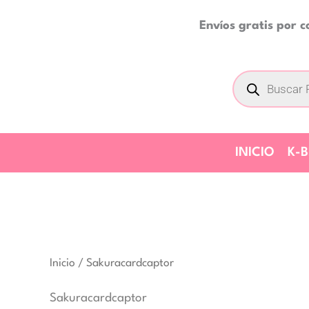
Ir
Envíos gratis por 
al
contenido
Búsqueda
de
productos
INICIO
K-
Inicio
/ Sakuracardcaptor
Sakuracardcaptor