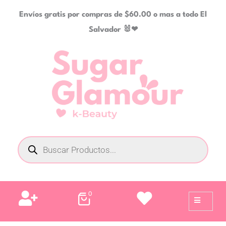
Ir
Envíos gratis por compras de $60.00 o mas a todo El
al
Salvador 🐰❤
contenido
Búsqueda
de
productos
0